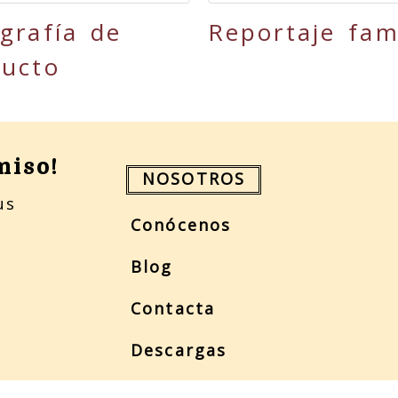
grafía de
Reportaje fami
ducto
miso!
NOSOTROS
us
Conócenos
Blog
Contacta
Descargas