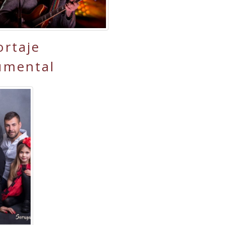
ortaje
umental