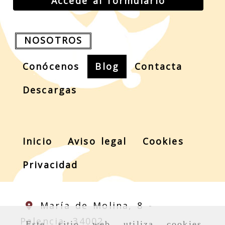
Accede al formulario
NOSOTROS
Conócenos
Blog
Contacta
Descargas
Inicio
Aviso legal
Cookies
Privacidad
María de Molina, 8 -
Palencia,
34002
Este sitio web utiliza cookies