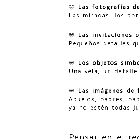
🩵
Las fotografías 
Las miradas, los ab
🩵
Las invitaciones 
Pequeños detalles q
🩵
Los objetos simbó
Una vela, un detalle
🩵
Las imágenes de f
Abuelos, padres, pa
ya no estén todas j
Pensar en el re