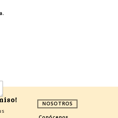
a.
miso!
NOSOTROS
us
Conócenos