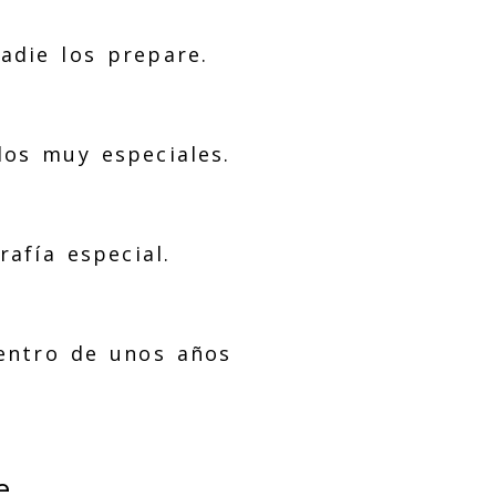
adie los prepare.
dos muy especiales.
afía especial.
entro de unos años
e