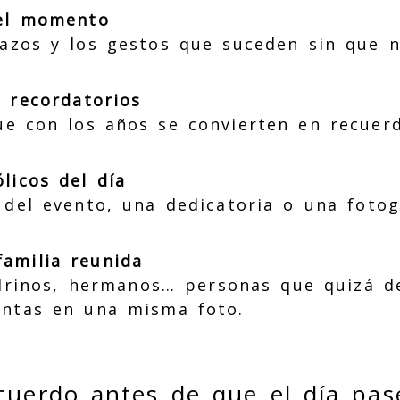
del momento
razos y los gestos que suceden sin que n
o recordatorios
ue con los años se convierten en recuer
licos del día
 del evento, una dedicatoria o una fotogr
amilia reunida
drinos, hermanos… personas que quizá d
untas en una misma foto.
cuerdo antes de que el día pas