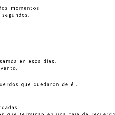
eños momentos
 segundos.
samos en esos días,
vento.
uerdos que quedaron de él.
rdadas.
es que terminan en una caja de recuerdo