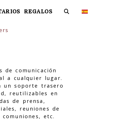
TARIOS
REGALOS
ers
os de comunicación
al a cualquier lugar.
n un soporte trasero
d, reutilizables en
das de prensa,
riales, reuniones de
y comuniones, etc.